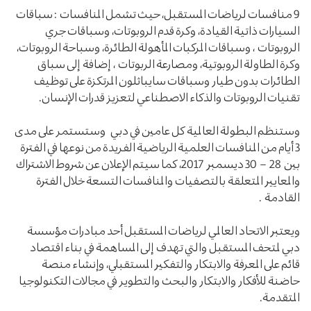
9 منافسات لرياضات المستقبل، حيث تشمل المنافسات : سباقات
السيارات ذاتية القيادة، وكرة قدم الروبوتات، وسباقات جري
الروبوتات ، وسباقات المركبات المأهولة الطائرة، وسباحة الروبوتات،
وكرة الطاولة الروبوتية، ومصارعة الربوتات ، إضافة إلى سباق
الطائرات بدون طيار وسباقات سايباثلون المرتكزة على توظيف
تقنيات الروبوتات والذكاء الاصطناعي لتعزيز قدرات الإنسان.
وستنظم البطولة العالمية كل عامين في دبي وستستمر على مدى
3 أيام من المنافسات العلمية الرياضية الفريدة من نوعها في الفترة
بين 28 – 30 ديسمبر 2017، كما سيتم الإعلان عن شروط الاشتراك
والمعايير المتعلقة بالتصفيات والمنافسات التسعة خلال الفترة
القادمة .
ويعتبر الاتحاد العالمي لرياضات المستقبل أحد مبادرات مؤسسة
دبي لمتحف المستقبل والتي تهدف إلى المساهمة في بناء اقتصاد
قائم على المعرفة والابتكار والتفكير المستقبلي، وإنشاء منصة
حاضنة للأفكار والابتكار والبحث والتطوير في مجالات التكنولوجيا
المتقدمة.