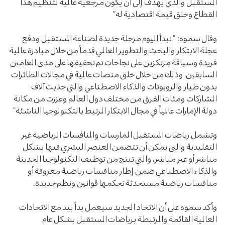
المستقبل والذي يهدف إلى أن يكون مرجعية عالمية لتنظيم هذا
القطاع وخلق قيمة اقتصادية له”
وقال سموه: ” نبدأ اليوم مرحلة جديدة لصناعة المستقبل ودفع
عجلة الابتكار والبحث والتطوير العالمي قدماً من خلال مبادرة عالمية
فريدة وسباقة مرتكزين على نجاحات تم تحقيقها على مدى العامين
السابقين، وذلك من خلال خلق منصات عالمية في مجالات الطائرات
بدون طيار والروبوتات والذكاء الاصطناعي والتي جذبت آلاف
المشاركات ومئات الفرق من مختلف دول العالم وعززت من مكانة
دولة الإمارات عالمياً في مجال الابتكار المرتبط بالتكنولوجيا الناشئة”
وتشمل رياضات المستقبل الممارسات والمنافسات الرياضية غير
التقليدية والتي يمكن أن تتضمن العنصر البشري فيها بشكل
مباشر أو غير مباشر، والتي تنتج من توظيف التكنولوجيا الحديثة
والذكاء الاصطناعي ضمن إطار منافسات رياضية معروفة أو
منافسات رياضية مستحدثة تحكمها قوانين ونظم جديدة.
وأكد سموه على أن الاتحاد الجديد سيعمل يداً بيد مع الاتحادات
العالمية القائمة والمرتبطة برياضات المستقبل بشكل عام