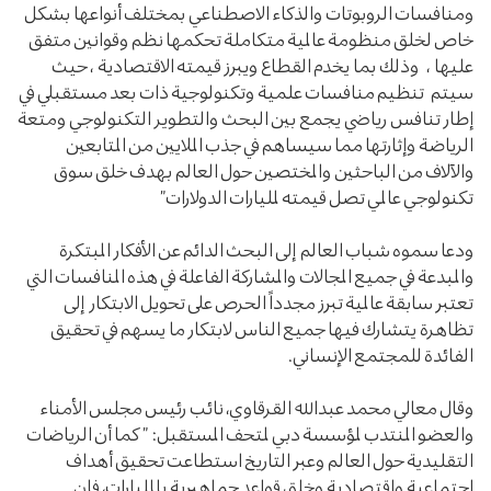
ومنافسات الروبوتات والذكاء الاصطناعي بمختلف أنواعها بشكل
خاص لخلق منظومة عالمية متكاملة تحكمها نظم وقوانين متفق
عليها ، وذلك بما يخدم القطاع ويبرز قيمته الاقتصادية ، حيث
سيتم تنظيم منافسات علمية وتكنولوجية ذات بعد مستقبلي في
إطار تنافس رياضي يجمع بين البحث والتطوير التكنولوجي ومتعة
الرياضة وإثارتها مما سيساهم في جذب الملايين من المتابعين
والآلاف من الباحثين والمختصين حول العالم بهدف خلق سوق
تكنولوجي عالمي تصل قيمته لمليارات الدولارات”
ودعا سموه شباب العالم إلى البحث الدائم عن الأفكار المبتكرة
والمبدعة في جميع المجالات والمشاركة الفاعلة في هذه المنافسات التي
تعتبر سابقة عالمية تبرز مجدداً الحرص على تحويل الابتكار إلى
تظاهرة يتشارك فيها جميع الناس لابتكار ما يسهم في تحقيق
الفائدة للمجتمع الإنساني.
وقال معالي محمد عبدالله القرقاوي، نائب رئيس مجلس الأمناء
والعضو المنتدب لمؤسسة دبي لمتحف المستقبل: ” كما أن الرياضات
التقليدية حول العالم وعبر التاريخ استطاعت تحقيق أهداف
اجتماعية واقتصادية وخلق قواعد جماهيرية بالمليارات، فإن