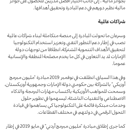
بجوائز مالية ، إلى جانب اختيار أفضل مدربين للحصول على جوائز
مالية نظير دورهم في دعم المبادرة وتحقيق أهدافها.
شراكات عالمية
وسرعان ما تحولت المبادرة إلى منصة متكاملة لبناء شراكات عالمية
تصب في إطار دعم التطور التقني وتعزيز استخدام التكنولوجيا
لتحقيق الأهداف التنموية المشتركة، انطلاقا من توجهات دولة
الإمارات لمد يد التعاون في كل ما يخدم مصلحة المنطقة والإنسانية
عموما.
وفي هذا السياق، انطلقت في نوفمبر 2019 مبادرة “مليون مبرمج
أوزبكي” بالشراكة بين حكومتي دولة الإمارات وجمهورية أوزبكستان،
وسمحت للمواهب الأوزبكية باكتساب مهارات البرمجة والذكاء
الاصطناعي والتقنيات الناشئة، ليسهموا في تطوير حلول
وخدمات مبتكرة قائمة على التكنولوجيا كي يساهموا في قيادة
التحول الرقمي في دولتهم، في مختلف القطاعات.
كما جرى إطلاق مبادرة “مليون مبرمج أردني” في مايو 2019 في إطار