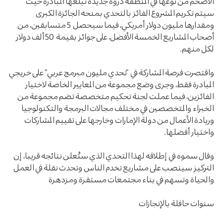
الأضخم من نوعها في المنطقة ذروة جديدة تبلغها المبادرة حيث
سيتم تكريم المشروع الفائز بالتحدي بمنحه الجائزة الكبرى
ومقدارها مليون دولار أمريكي، فيما سيحصل 5 متسابقين، من
أصحاب المشاريع الخمسة الأفضل، على جوائز بقيمة 50 ألف دولار
لكل منهم.
واقتصرت فرصة المشاركة في “تحدي مليون مبرمج عربي” على خريجي
المبادرة فقط، وجرى وضع مجموعة من المعايير الخاصة لاختيار
الفائزين، فيما عملت لجنة تحكيم متخصصة تضم مجموعة من
الخبراء والمتخصصين في مختلف مجالات البرمجة والتكنولوجيا
وريادة الأعمال من دولة الإمارات وخارجها على تقييم المشاركات
واختيار أفضلها.
وقال سموه في إطلاقه لهذا التحدي الذي ستُعلن نتائجه قريبا، إن
التركيز سينصب على مشاريع تخدم الناس وتحدث نقلة في العمل
والحياة وتسهم في بناء مجتمعات مستقرة ومزدهرة
سنوات حافلة بالإنجازات