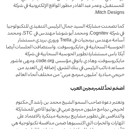
للمستقبل، وعمر عبد القادر مطور المواقع الإلكترونية في شركة
Mitch Designs.
كما تضمنت مشاركة السيد جمال الرئيس التنفيذي للتكنولوجيا
في شركة Cognitev، ومحمد أبو شوشا مهندس في STC، ومحمد
أسامة مهندس برمجيات في Trella وروري بريدي مستشار
الحوسبة السحابية في مايكروسوفت. واستضافت الجلسات أيضا
أيكا باس مستشارة تطوير الحوسبة السحابية في شركة
مايكروسوفت، وهادي باتوفي مؤسس code.org، ومهى عاشور
مساعدة نائب الرئيس في بنك المشرق، إضافة إلى العديد من
خريجي مبادرة “مليون مبرمج عربي” من مختلف أنحاء العالم.
أضخم تحدٍّ للمبرمجين العرب
وتعتبر دعوة صاحب السمو الشيخ محمد بن راشد آل مكتوم
لخريجي برنامج مليون مبرمج عربي في يوليو الماضي للمشاركة
والتنافس على تطوير مشاريع برمجية مبتكرة بالاعتماد على
المهارات والخبرات التي اكتسبوها ضمن منافسة تكنولوجية هي