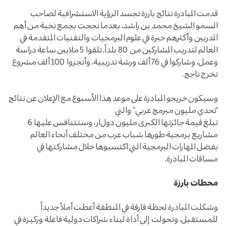
قدمت المبادرة نتائج بارزة تجسد الرؤية الاستشرافية لصاحب
السمو الشيخ محمد بن راشد، بعدما نجحت بجمع نخبة من أهم
المدربين وأكثرهم خبرة في علوم البرمجيات والتقنيات المتقدمة في
العالم لتدريب المشاركين من 80 بلداً، تلقوا 5 ملايين ساعة دراسة
وعمل، وشاركوا في 76 ألف ورشة تدريبية، وأنجزوا 100 ألف مشروع
تخرج ناجح.
وسيكون خريجو المبادرة على موعد هذا الأسبوع مع الإعلان عن نتائج
“تحدي مليون مبرمج عربي” والتي
تبلغ قيمة جائزتها الكبرى مليون دول
ار، وستتنافس عليها 6
مشاريع برمجية طورها شباب عرب من مختلف أنحاء العالم
بفضل المهارات البرمجية التي اكتسبوها خلال مشاركتها في
مساقات المبادرة.
محطات بارزة
وشكلت المبادرة لحظة فارقة في المنطقة أعطت أملاً جديداً
للمستقبل، وتحولت إلى أداة لبناء شراكات دولية فاعلة وركيزة في