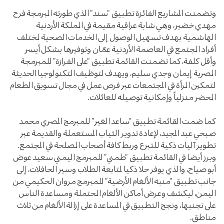
وتضمنت المشاريع الفائزة تطبيق “سند” الذي طورته المبرمجة فرح
مهدي خضير، وهي شابة عراقية مقيمة في المملكة الأردنية
الهاشمية بهدف تسهيل الوصول إلى الخدمات الصحية لمختلف
أفراد المجتمع في العاصمة الأردنية عمّان وتوفيرها بشكل أيسر
وأقل كلفة، كما تضمنت القائمة تطبيق “على الفرازة” للمبرمجة
المصرية إيمان وجدي سليم، ويهدف لتوظيف التكنولوجيا الحديثة
لتمكين المرأة في المجتمعات عبر فرص عمل في مجال تسويق الطعام
المحضر منزلياً وإمكانية توصيله للعائلات.
كما ضمت القائمة تطبيق “ساعد الغير” للمبرمج المصري محمد
صبحي عبد المجيد، لإعادة تدوير الثياب المستعملة والقديمة عبر
تطوير آليات ذكية للتبرع وربط كافة أصحاب المصلحة في المجتمع.
وبرز أيضا في القائمة تطبيق “طمني” للمبرمج اليمني سعيد عوض
أبو صياح، والذي يوفر حلا ذكيا لمتابعة الطلاب وسير الحافلات، إلى
جانب تطبيق “منبه الألغام الأرضية” للمبرمج مروان الحكيمي من
اليمن، ليكشف وعرض أماكن الألغام المحتملة ومساعدة الناس
على تجنبها، ونجح التطبيق في المساعدة على إزالة الألغام من ثلاث
مناطق.