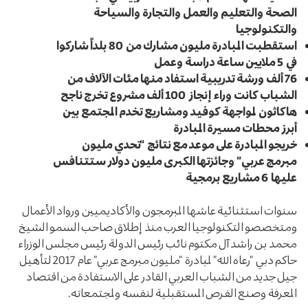
الصحة والتعليم والعمل والتجارة والسياحة
والتكنولوجيا
استقطبت المبادرة مليون مشارك من 80 بلداً شاركوا
في 5 ملايين ساعة دراسة وعمل
76 ألف ورشة تدريبية استفاد منها مئات الآلاف من
الشباب كانت وراء إنجاز 100 ألف مشروع تخرج ناجح
هاكاثون لمواجهة كوفيد ومشاريع تخدم المجتمع بين
أبرز محطات مسيرة المبادرة
خريجو المبادرة على موعد مع نتائج “
تحدي مليون
مبرمج عربي
” وجائزتها الكبرى مليون دولار ستتنافس
عليها 6 مشاريع برمجية
سنوات استثنائية عاشها المبرمجون والأكاديميين ورواد الأعمال
ومتخصصو التكنولوجيا العرب منذ إطلاق صاحب السمو الشيخ
محمد بن راشد آل مكتوم نائب رئيس الدولة رئيس مجلس الوزراء
حاكم دبي “رعاه الله” لمبادرة “مليون مبرمج عربي” عام 2017 لتأهيل
جيل جديد من الشباب العربي القادر على الاستفادة من اقتصاد
المعرفة وصنع الفرص المستقبلية لنفسه ولمجتمعاته.