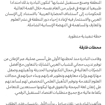
المنطقة وصنع مستقبل لشبابها” لتكون المبادرة بذلك امتدادا
طبيعيا لدعوته في فبراير من العام نفسه، خلال القمة العالمية
للحكومات، إلى “استئناف الحضارة العربية” بالاستناد إلى الإنسان
العربي والاستثمار فيه لإعادة إحياء دور المنطقة في نشر العلوم
والمعارف والمساهمة في النهضة الإنسانية الشاملة.
خطة تنفيذية متطورة.
محطات فارقة
وقامت المبادرة منذ لحظتها الأولى على أسس عملية، عبر الإعلان عن
توفير تدريب مجاني للشباب العربي المشارك بالتعاون مع أفضل
الشركات العالمية في مجال التكنولوجيا الحديثة وتأهيلهم وصقل
مهاراتهم وإثراء معارفهم وتطوير قدراتهم وبناء خبراتهم في مجالات
العلوم المتقدمة وتوفير التأهيل العلمي المتخصص لهم لمساعدتهم
على إتقان لغة البرمجة والتفوق فيها ليكونوا مستعدين للتعامل
بكفاءة عالية مع جميع متطلبات اقتصاد المستقبل الرقمي.
وتألفت المبادرة من ثلاث مراحل، بدأت الأولى بانتساب فئتي الطلاب