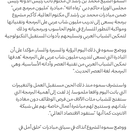
السمو الشيخ محمد بن راشد آل مكتوم نائب رئيس الدولة رئيس
مجلس الوزراء حاكم دبي “رعاه الله”، مبادرة “مليون مبرمج عربي”
ضمن مبادرات محمد بن راشد آل مكتوم العالمية، كأكبر مشروع
برمجة يسعى إلى تدريب مليون شاب عربي على البرمجة وتقنياتها
ومواكبة التطور المتسارع في علوم الحاسوب وبرمجياته وذلك
لتمكين الشباب العربي وتسليحهم بأدوات المستقبل التكنولوجية
ووضع سموه في ذلك اليوم الرؤية والمسيرة والمسار، مؤكدا على أن
المبادرة التي تسعى لتدريب مليون شاب عربي على البرمجة “هدفها
تمكين الشباب العربي من تقنية العصر وأداته الأساسية، وهي
البرمجة، لغة العصر الحديث.”
واستشرف سموه منذ ذلك الحين مستقبل العمل والتغييرات
التي باتت اليوم واقعا ملموسا، إذ لفت إلى أهمية البرمجة التي
ستفتح للشباب مئات الآلاف من فرص الوظائف دون مغادرة
بلدانهم، وستتيح لهم مباشرة أعمال خاصة بهم على شبكة
الانترنت كما أنها “ستقود الاقتصاد العالمي”.
ووضع سموه المشروع آنذاك في سياق مبادرات “خلق أمل في