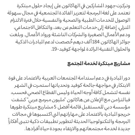
وتركزت جهود المشاركين في الهاكاثون على إيجاد حلول مبتكرة
تعتمد على لغة البرمجة لتعزيز الفائدة المجتمعية في مجال سهولة
الوصول للخدمات الطبية والصحية والنفسية خلال فترة الالتزام
المنزلي، إضافة إلى خدمات التعلم عن بعد، والتكافل الاجتماعي،
ودعم الأعمال الصغيرة والشركات الناشئة ورواد الأعمال. وبلغت
جوائز الهاكاثون 184 ألف درهم خُصصت لدعم المبادرات الذكية
والحلول التقنية الرائدة لمواجهة كوفيد-19.
مشاريع مبتكرة لخدمة المجتمع
دور المبادرة في دعم استدامة المجتمعات العربية بالاعتماد على قوة
الابتكار في مواجهة جائحة كوفيد وتحدياتها استمرت في الشهر
نفسه لتشمل كافة أوجه الحياة وليس القطاع الصحي فحسب،
فبالتزامن مع الإعلان عن هاكاثون “مليون مبرمج عربي” كشفت
مؤسسة دبي للمستقبل قائمة أفضل 5 مشاريع مبتكرة طورها
خريجو المبادرة بالاعتماد على مهاراتهم التي اكتسبوها في مجالات
البرمجة والتكنولوجيا الحديثة لتطوير تطبيقات ذكية تتبنى أفكاراً
جديدة لخدمة مجتمعاتهم والارتقاء بجودة حياة أفرادها.