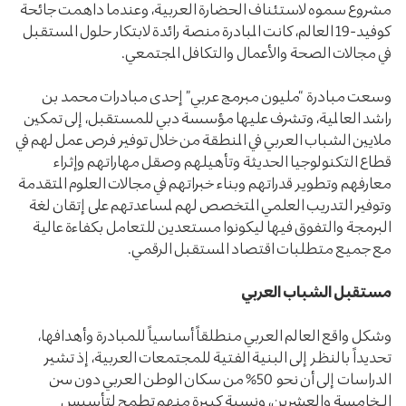
مشروع سموه لاستئناف الحضارة العربية، وعندما داهمت جائحة
كوفيد-19 العالم، كانت المبادرة منصة رائدة لابتكار حلول المستقبل
في مجالات الصحة والأعمال والتكافل المجتمعي.
وسعت مبادرة “مليون مبرمج عربي” إحدى مبادرات محمد بن
راشد العالمية، وتشرف عليها مؤسسة دبي للمستقبل، إلى تمكين
ملايين الشباب العربي في المنطقة من خلال توفير فرص عمل لهم في
قطاع التكنولوجيا الحديثة وتأهيلهم وصقل مهاراتهم وإثراء
معارفهم وتطوير قدراتهم وبناء خبراتهم في مجالات العلوم المتقدمة
وتوفير التدريب العلمي المتخصص لهم لمساعدتهم على إتقان لغة
البرمجة والتفوق فيها ليكونوا مستعدين للتعامل بكفاءة عالية
مع جميع متطلبات اقتصاد المستقبل الرقمي.
مستقبل الشباب العربي
وشكل واقع العالم العربي منطلقاً أساسياً للمبادرة وأهدافها،
تحديداً بالنظر إلى البنية الفتية للمجتمعات العربية، إذ تشير
الدراسات إلى أن نحو 50% من سكان الوطن العربي دون سن
الـخامسة والعشرين، ونسبة كبيرة منهم تطمح لتأسيس