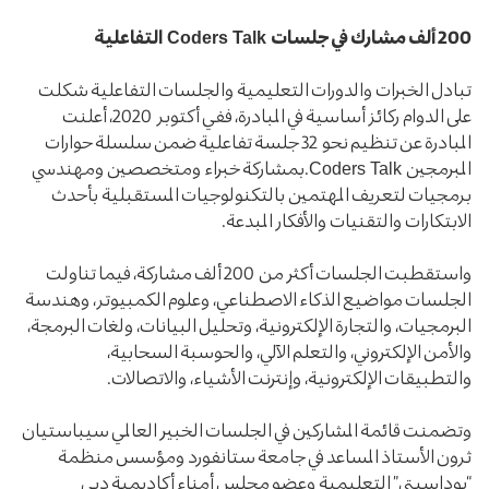
200
ألف مشارك في جلسات
Coders Talk
التفاعلية
تبادل الخبرات والدورات التعليمية والجلسات التفاعلية شكلت
على الدوام ركائز أساسية في المبادرة، ففي أكتوبر 2020، أعلنت
المبادرة عن تنظيم نحو 32 جلسة تفاعلية ضمن سلسلة حوارات
المبرمجين Coders Talk.بمشاركة خبراء ومتخصصين ومهندسي
برمجيات لتعريف المهتمين بالتكنولوجيات المستقبلية بأحدث
الابتكارات والتقنيات والأفكار المبدعة.
واستقطبت الجلسات أكثر من 200 ألف مشاركة، فيما تناولت
الجلسات مواضيع الذكاء الاصطناعي، وعلوم الكمبيوتر، وهندسة
البرمجيات، والتجارة الإلكترونية، وتحليل البيانات، ولغات البرمجة،
والأمن الإلكتروني، والتعلم الآلي، والحوسبة السحابية،
والتطبيقات الإلكترونية، وإنترنت الأشياء، والاتصالات.
وتضمنت قائمة المشاركين في الجلسات الخبير العالمي سيباستيان
ثرون الأستاذ المساعد في جامعة ستانفورد ومؤسس منظمة
“يوداسيتي” التعليمية وعضو مجلس أمناء أكاديمية دبي